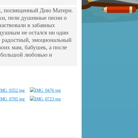
к, посвященный Дню Матери.
хи, пели душевные песни о
частвовали в забавных
душным не остался ни один
й радостный, эмоциональный
воих мам, бабушек, а после
с большой любовью и