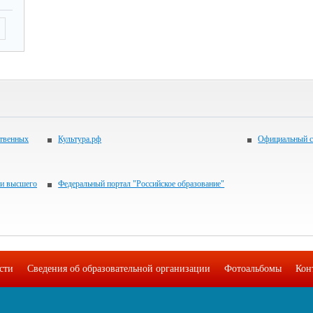
ственных
Культура.рф
Официальный с
 и высшего
Федеральный портал "Российское образование"
сти
Сведения об образовательной организации
Фотоальбомы
Кон