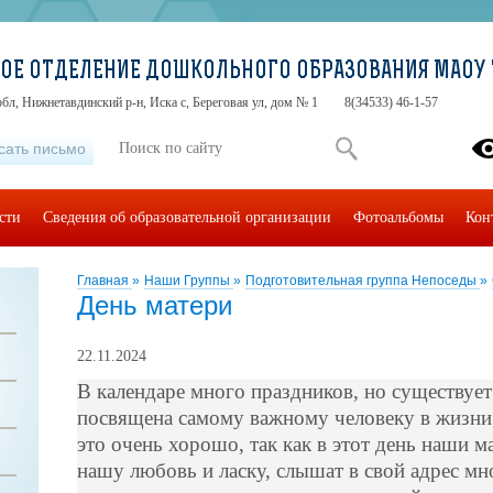
ОЕ ОТДЕЛЕНИЕ ДОШКОЛЬНОГО ОБРАЗОВАНИЯ МАОУ 
бл, Нижнетавдинский р-н, Иска с, Береговая ул, дом № 1
8(34533) 46-1-57
сать письмо
сти
Сведения об образовательной организации
Фотоальбомы
Кон
Главная
»
Наши Группы
»
Подготовительная группа Непоседы
»
День матери
22.11.2024
В календаре много праздников, но существует 
посвящена самому важному человеку в жизни к
это очень хорошо, так как в этот день наши 
нашу любовь и ласку, слышат в свой адрес м