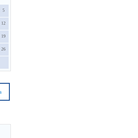
5
12
19
26
а