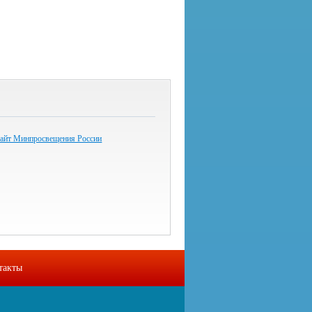
айт Минпросвещения России
такты