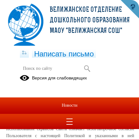
ВЕЛИЖАНСКОЕ ОТДЕЛЕНИЕ
ДОШКОЛЬНОГО ОБРАЗОВАНИЯ
МАОУ "ВЕЛИЖАНСКАЯ СОШ"
Написать письмо
Политика конфиденциальности
Версия для слабовидящих
Настоящая Политика конфиденциальности (далее – Политика
конфиденциальности) персональных данных Отделение
дошкольного образования МАОУ "Велижанская СОШ", (далее –
Новости
Администрация Сайта) применяется при использовании в сети
Интернет по адресу:
http://vel-ds.velizhany.tyumenschool.ru/
, далее
Сайт
Использование сервисов Сайта означает безоговорочное согласие
Пользователя с настоящей Политикой и указанными в ней