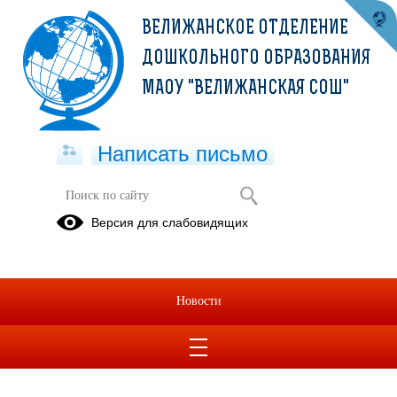
ВЕЛИЖАНСКОЕ ОТДЕЛЕНИЕ
ДОШКОЛЬНОГО ОБРАЗОВАНИЯ
МАОУ "ВЕЛИЖАНСКАЯ СОШ"
Написать письмо
Наши Группы
Версия для слабовидящих
Средняя
Старшая
Подготовительная
группа
группа
группа
Почемучки
Гномики
Непоседы
Новости
Младшая
группа
Пчелки